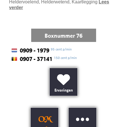
Heldervoelend, Helderwetend, Kaartlegging
Lees
verder
Boxnummer 76
95 cent p/min
0909 - 1979
150 cent p/min
0907 - 37141
Ervaringen
OM