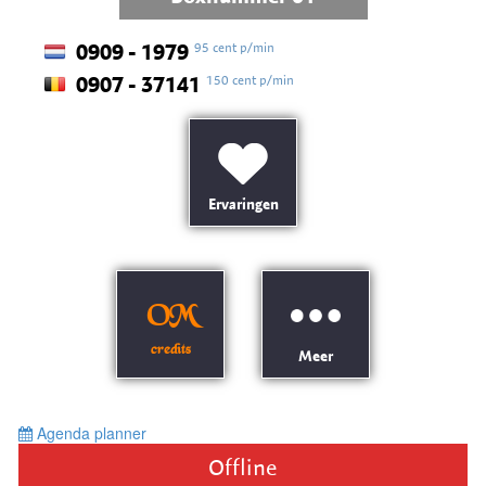
95 cent p/min
0909 - 1979
150 cent p/min
0907 - 37141
Ervaringen
OM
credits
Meer
Agenda planner
Offline