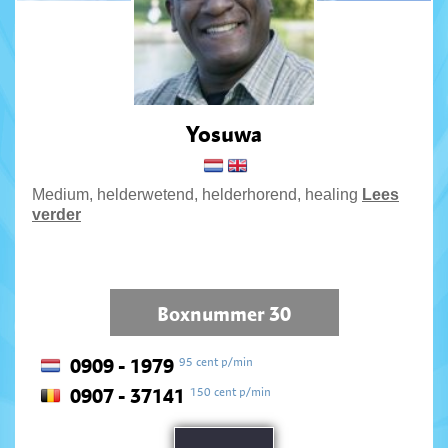
Yosuwa
Medium, helderwetend, helderhorend, healing
Lees
verder
Boxnummer 30
95 cent p/min
0909 - 1979
150 cent p/min
0907 - 37141