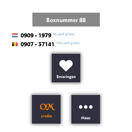
Boxnummer 88
95 cent p/min
0909 - 1979
150 cent p/min
0907 - 37141
Ervaringen
OM
credits
Meer