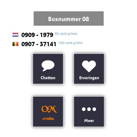
Boxnummer 08
95 cent p/min
0909 - 1979
150 cent p/min
0907 - 37141
Chatten
Ervaringen
OM
credits
Meer