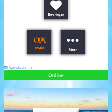
Ervaringen
OM
credits
Meer
Agenda planner
Online