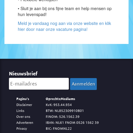
• Sluit je aan bij ons fijne team en help mensen op
hun levenspad!
Meld je vandaag nog aan via onze website en klik
hier door naar onze vacature pagina!
Nieuwsbrief
Pagina's
OprechteMediums
Disclaimer
KvK: 953.44.934
Links
BTW: NL852309910B01
Over ons
FINOM: 526.1562.39
Adverteren
IBAN: NL61 FNOM 0526 1562 39
Privacy
BIC: FNOMNL22