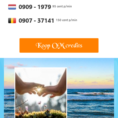
0909 - 1979
95 cent p/min
0907 - 37141
150 cent p/min
Koop OM credits