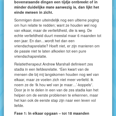
bovenstaande dingen een tijdje ontbreekt of in
minder duidelijke mate aanwezig is, dan lijkt het
einde meteen in zicht.
Sommigen doen uiteindelijk nog een ultieme poging
om hun relatie te redden; want ze houden wel nog
van elkaar, maar de verliefdheid, die is weg. De
echte verliefdheid duurt meestal maar 6 maanden tot
een jaar. En dan…wordt het dan een
vriendschapsrelatie? Hoeft niet, er zijn manieren om
de passie niet te laten afkoelen tot een pure
vriendschapsrelatie.
Relatietherapeut Andrew Marshall definieert zes
stadia in een liefdesrelatie. “Een kwart van de
mensen die bij mij langskomen houden nog wel van
elkaar, maar ze voelen zich niet meer verliefd. ik
noem ze de ‘Ik hou wel van je maar…’-koppels”.
Door je in te delen in een van de zes stadia kan het
helpen om de eerste problemen te erkennen, maar
het kan ook de eerste stap zijn naar een leven vol
liefde.
Fase 1: In elkaar opgaan – tot 18 maanden