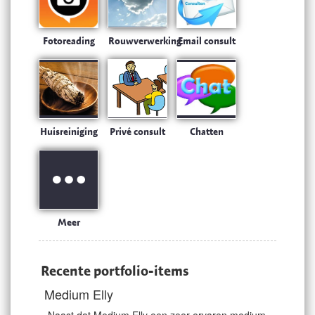
Fotoreading
Rouwverwerking
Email consult
Huisreiniging
Privé consult
Chatten
Meer
Recente portfolio-items
Medium Elly